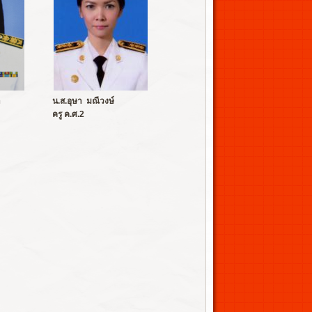
า
น.ส.อุษา มณีวงษ์
ครู ค.ศ.2