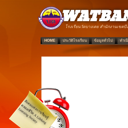
WATBAN
โรงเรียนวัดบางเตย สำนักงานเขตบึง
HOME
ประวัติโรงเรียน
ข้อมูลทั่วไป
ทำเนี
สั
ง
ค
ม
แ
ห่
ก
า
ร
เ
รี
ย
น
รู้
ล
อ
ชี
วิ
ต
A
L
if
e
lo
n
g
e
a
r
n
in
g
S
o
c
ie
ต
ง
ด
L
ty