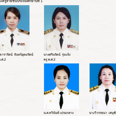
ครูสายชั้นประถมศึกษาปีที่ 1
ดารารัตน์ จันทร์อุดมรัตน์
นางศรินรัตน์ รุ่งแจ้ง
ค.ศ.2
ครู ค.ศ.2
น.ส.ทวินันท์ เปรมกลาง
นางวิวรรธนา เสนุชั