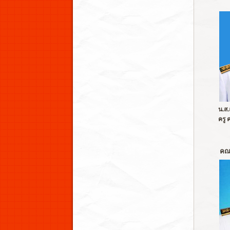
น.ส.
ครู 
คณะ