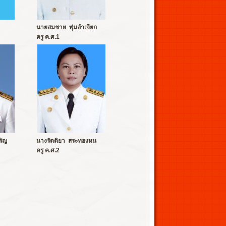
นายสมชาย พุ่มลำเจียก
ครู ค.ศ.1
ริญ
นางรัตติยา สระทองหน
ครู ค.ศ.2