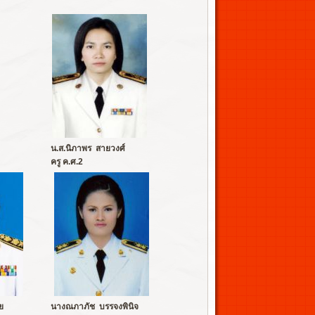
น.ส.นิภาพร สายวงศ์
ครู ค.ศ.2
ย
นางณภาภัช บรรจงพินิจ