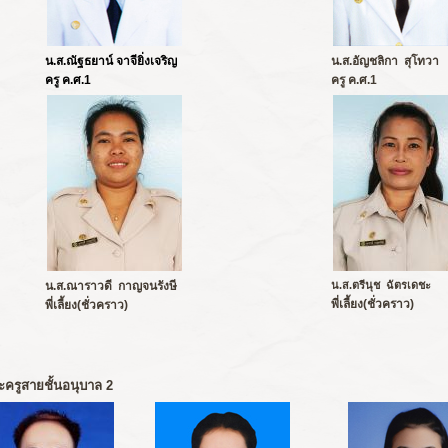
น.ส.ณัฐธยาน์ จาจียิ่งเจริญ
น.ส.อัญชลิกา สุโทวา
ครู ค.ศ.1
ครู ค.ศ.1
น.ส.ณาราวดี กาญจนรังษี
น.ส.ตรีนุช ฉัตรเดชะ
พี่เลี้ยง(ชั่วคราว)
พี่เลี้ยง
(ชั่วคราว)
ครูสายชั้นอนุบาล 2