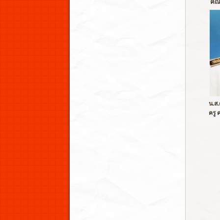
คณะ
น.ส.
ครู 