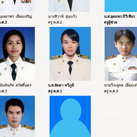
ุณยาพร เยี่ยมเจริญ
นางทิวาท์ อุ่นแก้ว
น.ส.อุดมพร มีวิเชียร
ค.ศ.3
ครู ค.ศ.2
ครูผู้ช่วย
นันท์นภัส สวัสดิ์นคร
น.ส.ลัดดา ทวีภูมิ
นายวีระยุทธ เยี่ยมเจ
ค.ศ.3
ครู ค.ศ.1
ครู ค.ศ.3