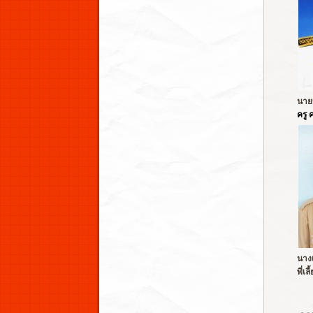
นาย
ครู 
นางเ
พี่เล