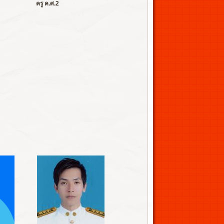
ครู ค.ศ.2