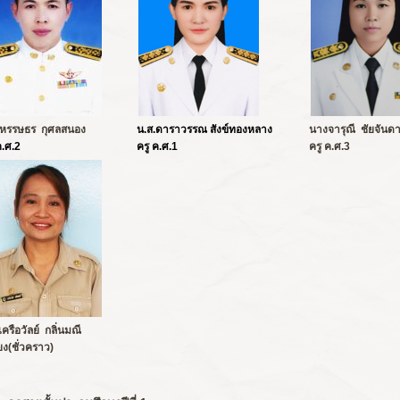
หรรษธร กุศลสนอง
น.ส.ดาราวรรณ สังข์ทองหลาง
นางจารุณี ชัยจันด
ค.ศ.2
ครู ค.ศ.1
ครู ค.ศ.3
ครือวัลย์ กลิ่นมณี
ี้ยง(ชั่วคราว)