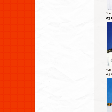
นางบ
ครู 
น.ส.
ครู 