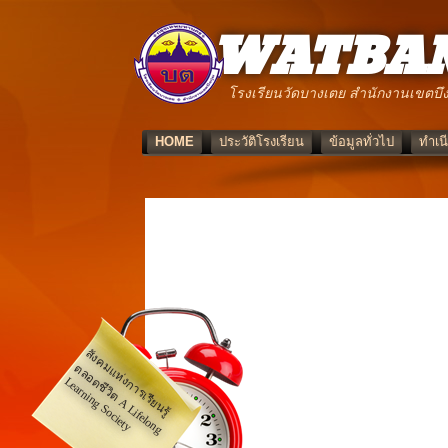
WATBAN
โรงเรียนวัดบางเตย สำนักงานเขตบึง
HOME
ประวัติโรงเรียน
ข้อมูลทั่วไป
ทำเนี
สั
ง
ค
ม
แ
ห่
ก
า
ร
เ
รี
ย
น
รู้
ล
อ
ชี
วิ
ต
A
L
if
e
lo
n
g
e
a
r
n
in
g
S
o
c
ie
ต
ง
ด
L
ty